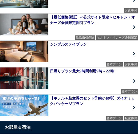
お食事付
【最低価格保証】＜公式サイト限定＞ヒルトン・オ
ナーズ会員限定割引プラン
最低価格保証
ヒルトン・オナーズ会員限定
シンプルステイプラン
基本プラン
お食事付
日帰りプラン最大9時間利用9時～22時
基本プラン
【ホテル＋航空券のセット予約がお得】ダイナミッ
クパッケージプラン
基本プラン
航空券付
お部屋＆宿泊