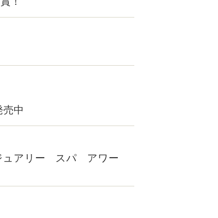
受賞！
発売中
ールド ラグジュアリー スパ アワー