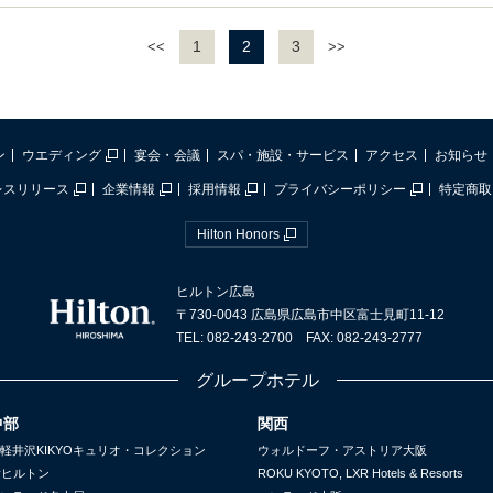
1
2
3
<<
>>
ン
ウエディング
宴会・会議
スパ・施設・サービス
アクセス
お知らせ
レスリリース
企業情報
採用情報
プライバシーポリシー
特定商取
Hilton Honors
ヒルトン広島
〒730-0043 広島県広島市中区富士見町11-12
TEL: 082-243-2700 FAX: 082-243-2777
グループホテル
中部
関西
軽井沢KIKYOキュリオ・コレクション
ウォルドーフ・アストリア大阪
yヒルトン
ROKU KYOTO, LXR Hotels & Resorts